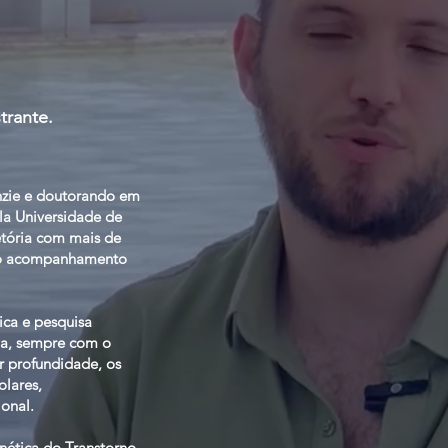
trante.
zie e doutorando em
a Universidade de
etória com mais de
 ao acompanhamento
ica e pesquisa
cia, sempre com o
 profundidade, os
olares,
onal.
ética do Transtorno