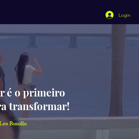
Login
r é o primeiro
ra transformar!
Leo Busollo