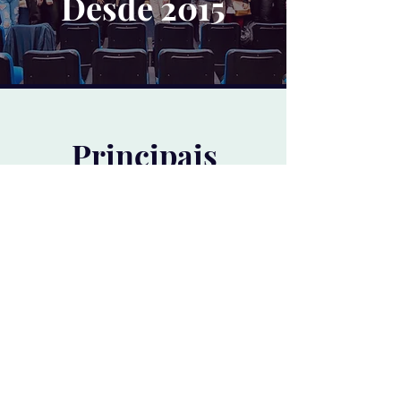
Desde 2015
Principais
Motivos
PELOS QUAIS AS PESSOAS
CHEGAM ATÉ MIM!
Leo Busollo