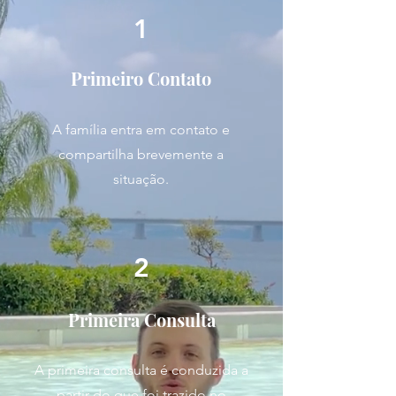
1
Primeiro Contato
A família entra em contato e
compartilha brevemente a
situação.
2
Primeira Consulta
A primeira consulta é conduzida a
partir do que foi trazido no